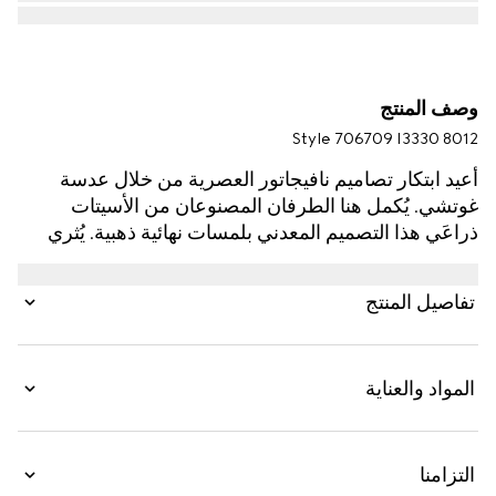
وصف المنتج
Style ‎706709 I3330 8012
أُعيد ابتكار تصاميم نافيجاتور العصرية من خلال عدسة
غوتشي. يُكمل هنا الطرفان المصنوعان من الأسيتات
ذراعَي هذا التصميم المعدني بلمسات نهائية ذهبية. يُثري
شريط ويب المطلي بالمينا التصميم كإشارة مرهفة إلى
جذور الدار المتأصلة في عالم الفروسية.
تفاصيل المنتج
المواد والعناية
التزامنا