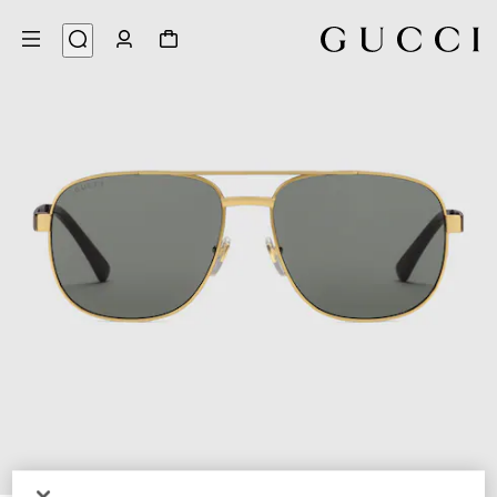
3
/
1