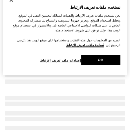
نظارات شمسية بإطار نافيجاتور
نستخدم ملفات تعريف الارتباط
€ 530
نحن نستخدم ملفات تعريف الارتباط والتقنيات المماثلة لتحسين التنقل في الموقع،
تنويعات
معدن بلمسات نهائية ذهبية
وتحليل استخدام الموقع، وتعزيز جهودنا التسويقية والسماح لك بمشاركة المحتوى
الخاص بنا على شبكات التواصل الاجتماعي الخاصة بك. وبالاستمرار في استخدام موقع
الويب هذا، فإنك توافق على شروط الاستخدام هذه.
.لمزيد من المعلومات حول هذه التقنيات واستخدامها على موقع الويب هذا، يُرجى
الرجوع إلى
سياسة ملفات تعريف الارتباط
OK
إعدادات ملف تعريف الارتباط