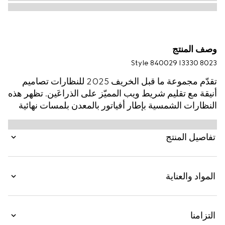
وصف المنتج
Style ‎840029 I3330 8023
تقدّم مجموعة ما قبل الخريف 2025 للنظارات تصاميم
أنيقة مع تقليم شريط ويب المميّز على الذراعَين. تظهر هذه
النظارات الشمسية بإطار أفياتور بالمعدن بلمسات نهائية
باللون الذهبي الفاتح مع تفصيل شريط ويب وشعار Gucci
منقوش على لوحة معدنية.
تفاصيل المنتج
المواد والعناية
التزامنا