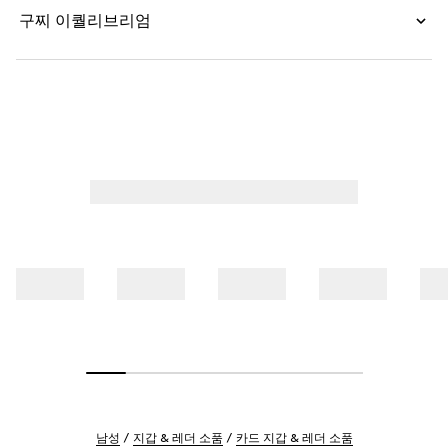
구찌 이퀄리브리엄
남성
지갑 & 레더 소품
카드 지갑 & 레더 소품