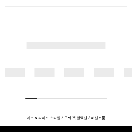
데코 & 라이프 스타일
구찌 펫 컬렉션
패션소품
Footer