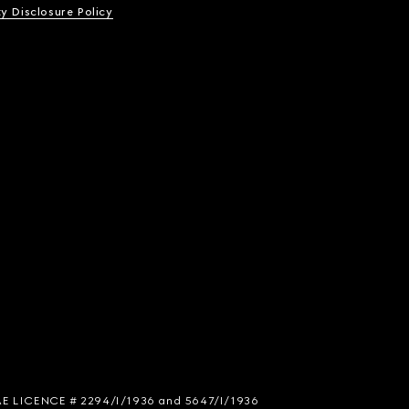
ty Disclosure Policy
 SIAE LICENCE # 2294/I/1936 and 5647/I/1936