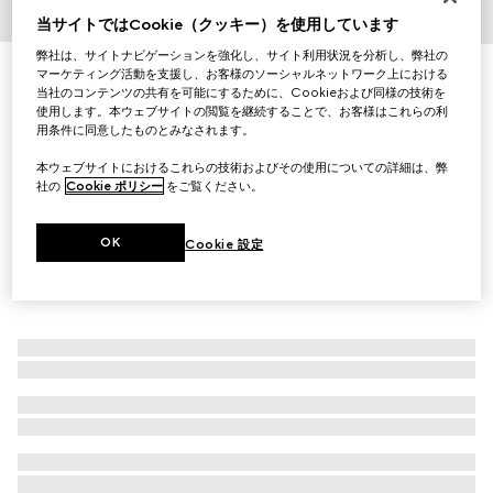
当サイトではCookie（クッキー）を使用しています
1
/
3
弊社は、サイトナビゲーションを強化し、サイト利用状況を分析し、弊社の
アビエーター サングラスフレーム サングラス
マーケティング活動を支援し、お客様のソーシャルネットワーク上における
当社のコンテンツの共有を可能にするために、Cookieおよび同様の技術を
￥64,900
使用します。本ウェブサイトの閲覧を継続することで、お客様はこれらの利
（税込）
用条件に同意したものとみなされます。
本ウェブサイトにおけるこれらの技術およびその使用についての詳細は、弊
社の
Cookie ポリシー
をご覧ください。
OK
Cookie 設定