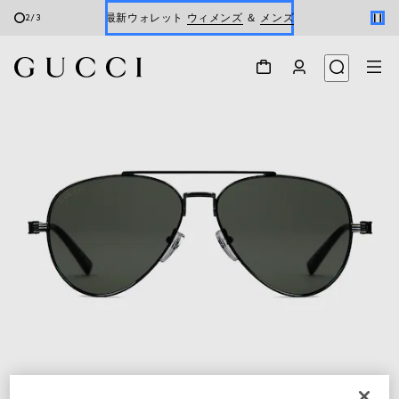
最新ウォレット
ウィメンズ
＆
メンズ
2
/
3
Gucci x 安藤七宝店
オンライン限定 〔GGマーモント〕