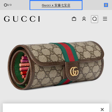
Gucci x 安藤七宝店
3
/
3
オンライン限定 〔GGマーモント〕