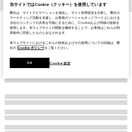
当サイトではCookie（クッキー）を使用しています
1
/
3
弊社は、サイトナビゲーションを強化し、サイト利用状況を分析し、弊社の
マーケティング活動を支援し、お客様のソーシャルネットワーク上における
イニシャルを入れてカスタマイズ
ダブルG カラーペンシル セット
当社のコンテンツの共有を可能にするために、Cookieおよび同様の技術を
使用します。本ウェブサイトの閲覧を継続することで、お客様はこれらの利
￥104,500
用条件に同意したものとみなされます。
（税込）
本ウェブサイトにおけるこれらの技術およびその使用についての詳細は、弊
社の
Cookie ポリシー
をご覧ください。
OK
Cookie 設定