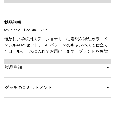
製品説明
Style ‎662131 2ZGBG 8749
懐かしい学校用ステーショナリーに着想を得たカラーペ
ンシル40本セット。GGパターンのキャンバスで仕立て
たロールケースに入れてお届けします。ブランドを象徴
するダブルGのハードウェアと、グリーン/レッド/グリ
ーンのウェブ ストライプを取り入れてグッチらしさを強
製品詳細
調したデザインです。ブランドのルーツに由来する2つの
シンボルが、アイテムの持つヴィンテージな魅力を高め
ています。
グッチのコミットメント