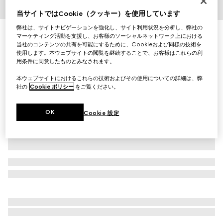
当サイトではCookie（クッキー）を使用しています
1
/
4
弊社は、サイトナビゲーションを強化し、サイト利用状況を分析し、弊社の
パウ（肉球）シェイプ チャーム
マーケティング活動を支援し、お客様のソーシャルネットワーク上における
￥37,400
当社のコンテンツの共有を可能にするために、Cookieおよび同様の技術を
使用します。本ウェブサイトの閲覧を継続することで、お客様はこれらの利
（税込）
用条件に同意したものとみなされます。
バリエーショ
ブラス＆グッチ ロッソ アンコーラ（深い赤）ラッカーフィ
ン
ニッシュ
本ウェブサイトにおけるこれらの技術およびその使用についての詳細は、弊
社の
Cookie ポリシー
をご覧ください。
OK
Cookie 設定