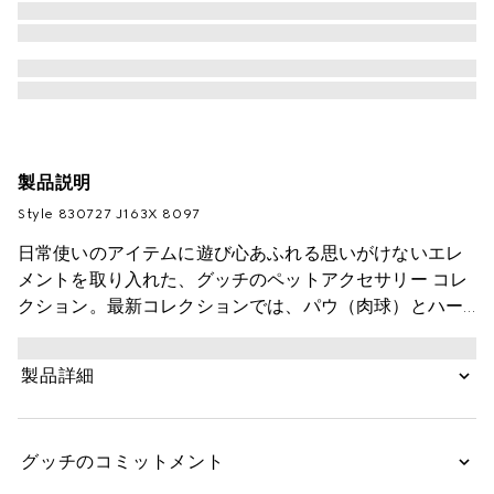
製品説明
Style ‎830727 J163X 8097
日常使いのアイテムに遊び心あふれる思いがけないエレ
メントを取り入れた、グッチのペットアクセサリー コレ
クション。最新コレクションでは、パウ（肉球）とハー
ト シェイプのチャームに、カラーラッカーフィニッシュ
のディテールを施し、大切なペットのために個性を添え
製品詳細
ています。このパウ（肉球）シェイプ チャームには、ラ
ッカーフィニッシュとブラスを使用し、GUCCI ディテ
ールとGG エングレービングを施しました。
グッチのコミットメント