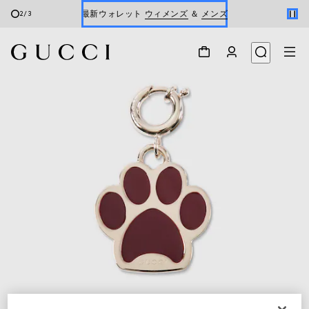
最新ウォレット
ウィメンズ
＆
メンズ
2
/
3
Gucci x 安藤七宝店
オンライン限定 〔GGマーモント〕