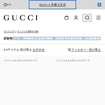
オンライン限定 〔GGマーモント〕
1
/
3
ウィメンズ
ウィメンズ 財布＆小物
折財布
長財布
チェーン付きウォレット
カード＆コインケース
スマートフォン
83アイテム
並び替え
おすすめ
フィルター・並び替え
イニシャルを入れてカスタマイズ
イニシャルを入れてカスタマイズ