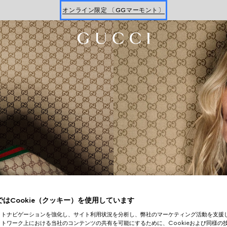
最新ウォレット
ウィメンズ
＆
メンズ
オンライン限定 〔GGマーモント〕
はCookie（クッキー）を使用しています
イトナビゲーションを強化し、サイト利用状況を分析し、弊社のマーケティング活動を支援
トワーク上における当社のコンテンツの共有を可能にするために、Cookieおよび同様の