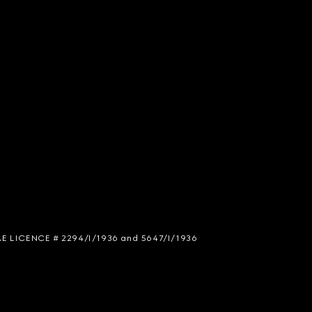
 SIAE LICENCE # 2294/I/1936 and 5647/I/1936