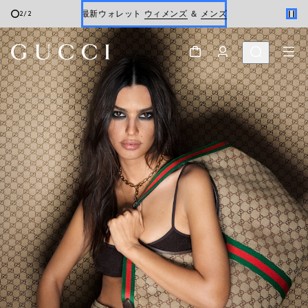
最新ウォレット
ウィメンズ
＆
メンズ
2
/
2
スクロールで さらに見る
オンライン限定 〔GGマーモント〕