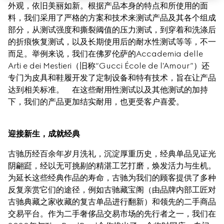
外观，依旧美丽如新。根据产品本身的特点和所使用的面
料，我们采用了严格的方案和技术来测试产品及其各个组成
部分，从测试强度和撕裂阈值的压力测试，到穿着和洗涤后
的折痕恢复测试，以及长期使用后的耐水性测试等等，不一
而足。举例来说，我们在佛罗伦萨的Accademia delle 
Arti e dei Mestieri（旧称“Gucci École de l'Amour”）还
专门为皮具和鞋履开发了定制设备和特有技术，旨在让产品
达到相关标准。    在这些耐用性测试以及其他测试的加持
下，我们的产品更加结实耐用，也更受客户喜爱。
迎接新生，成就经典
古驰历经百余年岁月洗礼，沉淀厚重历史，经典单品见证光
阴翩跹，经以无可挑剔的精湛工艺打磨，焕发活力与生机。
为延长这些经典作品的寿命，古驰为我们的顾客提供了多种
反复亲赏它们的途径，例如古驰藏宝阁（由品牌内部工匠对
古驰典藏之家收藏的复古单品进行翻新）和领先的二手商品
交易平台。作为二手奢侈品交易市场的先行者之一，我们在