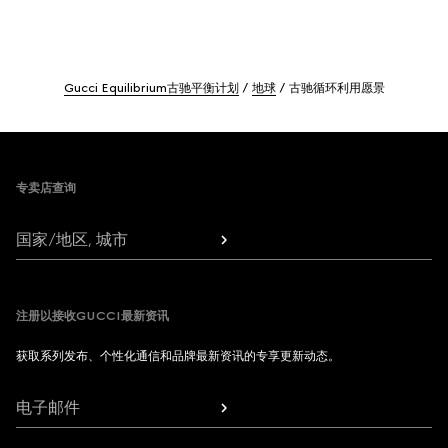
Gucci Equilibrium古驰平衡计划
地球
古驰循环利用愿景
Footer
专卖店查询
国家/地区, 城市
注册以接收GUCCI最新资讯
获取系列发布、个性化通信和品牌最新资讯的专享更新动态。
电子邮件