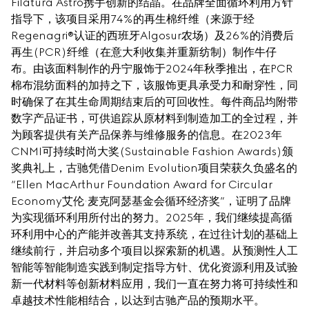
Filatura Astro携手创新的结晶。在品牌全面循环利用方针
指导下，该项目采用74%的再生棉纤维（来源于经
Regenagri®认证的西班牙Algosur农场）及26%的消费后
再生(PCR)纤维（在意大利收集并重新纺制）制作牛仔
布。由该面料制作的丹宁服饰于2024年秋季推出，在PCR
棉布混纺面料的加持之下，该服饰更具承受力和耐穿性，同
时确保了在其生命周期结束后的可回收性。每件商品均附带
数字产品证书，可供追踪从原材料到制造加工的全过程，并
为顾客提供有关产品保养与维修服务的信息。在2023年
CNMI可持续时尚大奖(Sustainable Fashion Awards)颁
奖典礼上，古驰凭借Denim Evolution项目荣获久负盛名的
“Ellen MacArthur Foundation Award for Circular 
Economy艾伦·麦克阿瑟基金会循环经济奖”，证明了品牌
为实现循环利用所付出的努力。2025年，我们继续提高循
环利用中心的产能并改善其支持系统，在过往计划的基础上
继续前行，并启动多个项目以探索新的机遇。从预测性人工
智能等智能制造实践到制定指导方针、优化资源利用及试验
新一代材料等创新材料应用，我们一直在努力将可持续性和
卓越技术性能相结合，以达到古驰产品的预期水平。