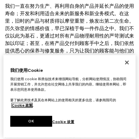
我们一直在努力生产、再利用自身的产品并延长产品的使用
寿命；开发和利用适合未来的新服务和新业务模式。在这
里，旧时的产品与材质得以摩登重塑，焕发出第二次生命。
历久弥坚的情感价值，早已深植于每一件作品之中。我们不
仅以此为基石，更通过对所有产品物理耐用性的严苛测试来
加以印证；甚至，在将产品交付到顾客手中之后，我们依然
提供悉心的保养与修复服务，只为让我们的顾客能与他们的
Gucci珍爱之物相伴长久。我们建立了遍布全球的产品养护
中心网络，确保由专业手工艺者及时为客户提供维修养护服
我们使用Cookie
务。在我们看来，创造力和创新是循环发展的核心。正因它
我们使用 cookie 和类似技术来增强网站导航，分析网站使用情况，协助我司
们，我们才能不断推陈出新，打造生生不息的循环系统。
开展营销工作，并允许您在社交网络上共享我们的内容。继续使用本网站，即
表示您同意本使用条款。
经久耐用
要了解此类技术及其在本网站上的使用相关的更多信息，请参阅我司的
Cookie 政策
。
长期以来，我们的产品一直保持着很高的吸引力。这种情感
的持久性与物理耐用性相结合，造就了我们更宏伟的循环利
OK
Cookie 设置
用愿景。我们衷心希望，在历经日常生活中的穿着、洗涤和
其他考验之后，我们的产品依然能保持出众的功能、强度和