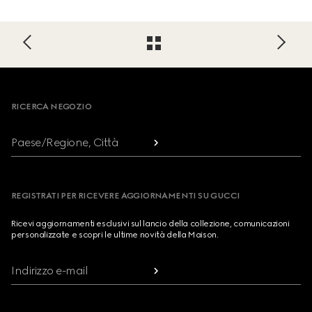
Footer
RICERCA NEGOZIO
Paese/Regione, Città
REGISTRATI PER RICEVERE AGGIORNAMENTI SU GUCCI
Ricevi aggiornamenti esclusivi sul lancio della collezione, comunicazioni
personalizzate e scopri le ultime novità della Maison.
Indirizzo e-mail