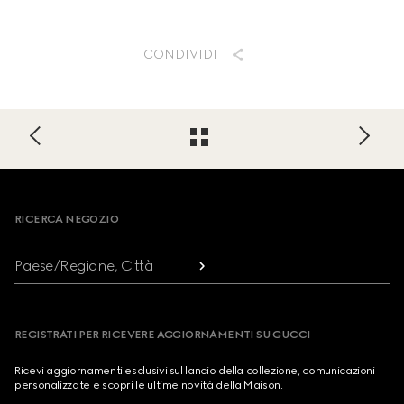
CONDIVIDI
Footer
RICERCA NEGOZIO
Paese/Regione, Città
REGISTRATI PER RICEVERE AGGIORNAMENTI SU GUCCI
Ricevi aggiornamenti esclusivi sul lancio della collezione, comunicazioni
personalizzate e scopri le ultime novità della Maison.