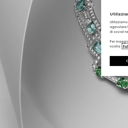
Utilizzia
Utilizziamo
agevolare l
di social n
Per maggior
nostra
Pol