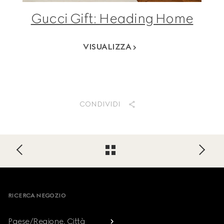
Gucci Gift: Heading Home
VISUALIZZA
CONDIVIDI
Footer
RICERCA NEGOZIO
Paese/Regione, Città