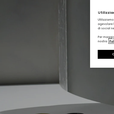
Utilizzia
Utilizziamo
agevolare l
di social n
Per maggior
nostra
Pol