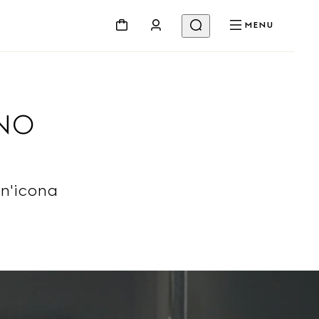
MENU
INO
un'icona