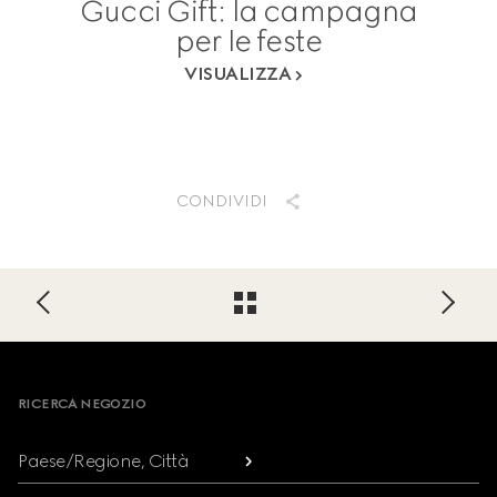
Gucci Gift: la campagna
per le feste
VISUALIZZA
CONDIVIDI
Footer
RICERCA NEGOZIO
Paese/Regione, Città