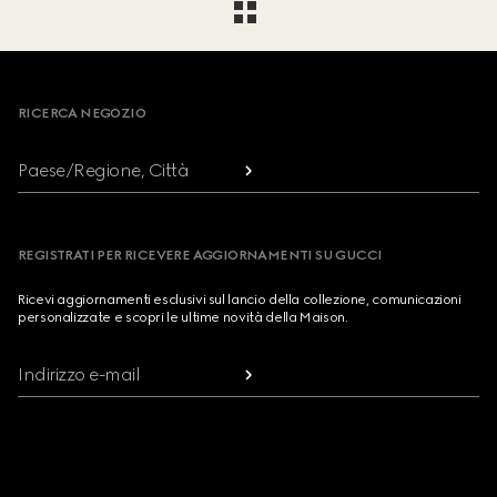
Footer
RICERCA NEGOZIO
Paese/Regione, Città
REGISTRATI PER RICEVERE AGGIORNAMENTI SU GUCCI
Ricevi aggiornamenti esclusivi sul lancio della collezione, comunicazioni
personalizzate e scopri le ultime novità della Maison.
Indirizzo e-mail