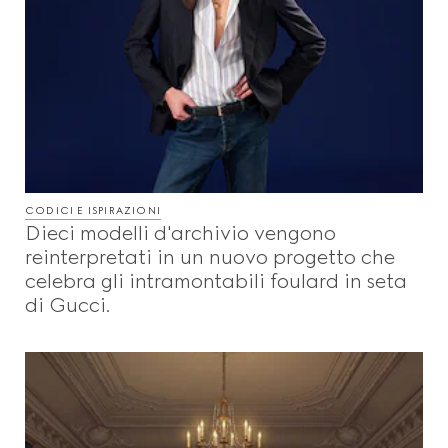
CODICI E ISPIRAZIONI
Dieci modelli d'archivio vengono
reinterpretati in un nuovo progetto che
celebra gli intramontabili foulard in seta
di Gucci.