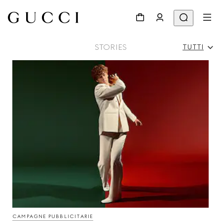
STORIES
TUTTI
Tutti
Campagne Pubblicitarie
Persone Ed Eventi
Sfilate
CAMPAGNE PUBBLICITARIE