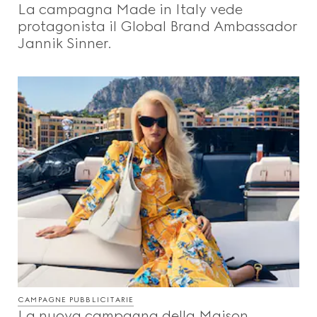
La campagna Made in Italy vede
Beauty
protagonista il Global Brand Ambassador
Jannik Sinner.
Video
Codici E Ispirazioni
Gucci Equilibrium
Making Of
CHIUDI
CAMPAGNE PUBBLICITARIE
La nuova campagna della Maison