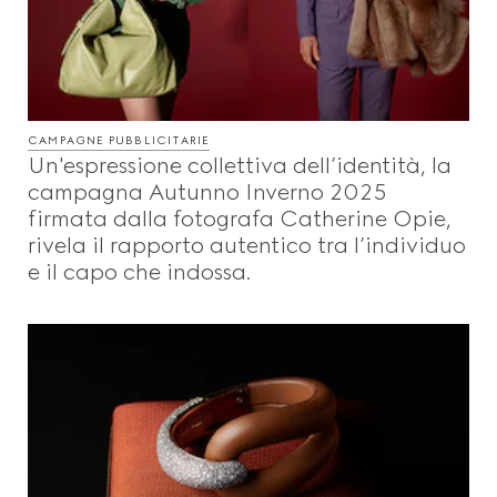
CAMPAGNE PUBBLICITARIE
Un'espressione collettiva dell’identità, la
campagna Autunno Inverno 2025
firmata dalla fotografa Catherine Opie,
rivela il rapporto autentico tra l’individuo
e il capo che indossa.