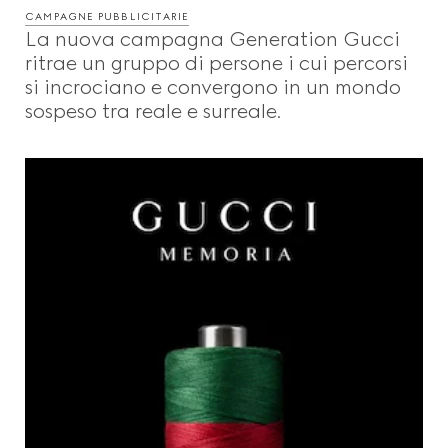
CAMPAGNE PUBBLICITARIE
La nuova campagna Generation Gucci
ritrae un gruppo di persone i cui percorsi
si incrociano e convergono in un mondo
sospeso tra reale e surreale.