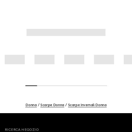
Donna
Scarpe Donna
Scarpe Invernali Donna
Footer
RICERCA NEGOZIO