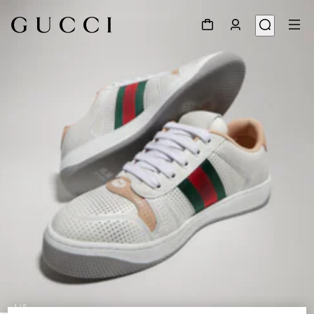
1
/
9