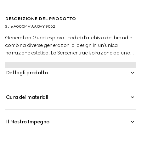
DESCRIZIONE DEL PRODOTTO
Stile ‎A000MV AAGVY 9062
Generation Gucci esplora i codici d'archivio del brand e
combina diverse generazioni di design in un'unica
narrazione estetica. Lo Screener trae ispirazione da una
classica silhouette degli anni '70, presentata qui in pelle
traforata e impreziosita da dettagli iconici sottilmente
Dettagli prodotto
aggiornati.
Cura dei materiali
Il Nostro Impegno