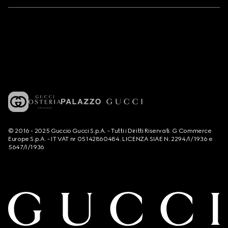
© 2016 - 2025 Guccio Gucci S.p.A. - Tutti i Diritti Riservati. G Commerce
Europe S.p.A. - IT VAT nr 05142860484. LICENZA SIAE N. 2294/I/1936 e
5647/I/1936