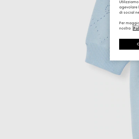
Utilizziamo
agevolare l
di social n
Per maggior
nostra
Pol