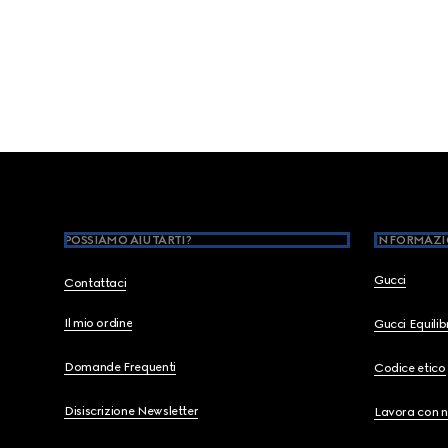
Footer
POSSIAMO AIUTARTI?
INFORMAZI
Gucci
Contattaci
Il mio ordine
Gucci Equili
Domande Frequenti
Codice etico
Disiscrizione Newsletter
Lavora con n