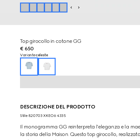
Top girocollo in cotone GG
€ 650
Variante
celeste
DESCRIZIONE DEL PRODOTTO
Stile ‎820703 XKEO6 4335
Il monogramma GG reinterpreta l'eleganza e la maes
la storia della Maison. Questo top girocollo, realizzato