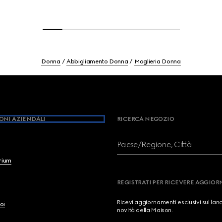
Donna
Abbigliamento Donna
Maglieria Donna
ONI AZIENDALI
RICERCA NEGOZIO
Paese/Regione, Città
brium
REGISTRATI PER RICEVERE AGGIO
Ricevi aggiornamenti esclusivi sul lan
oi
novità della Maison.