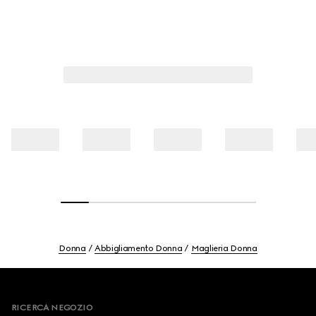
Donna
Abbigliamento Donna
Maglieria Donna
Footer
RICERCA NEGOZIO