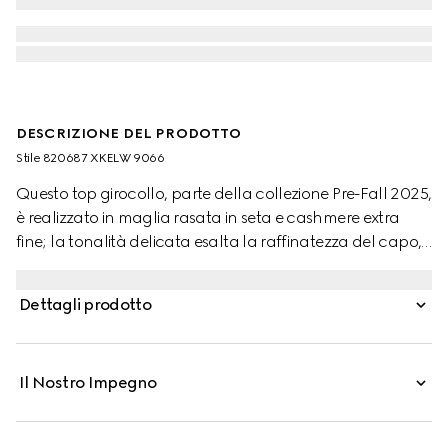
DESCRIZIONE DEL PRODOTTO
Stile ‎820687 XKELW 9066
Questo top girocollo, parte della collezione Pre-Fall 2025,
è realizzato in maglia rasata in seta e cashmere extra
fine; la tonalità delicata esalta la raffinatezza del capo,
ulteriormente definito da finiture con motivo Web.
Dettagli prodotto
Il Nostro Impegno