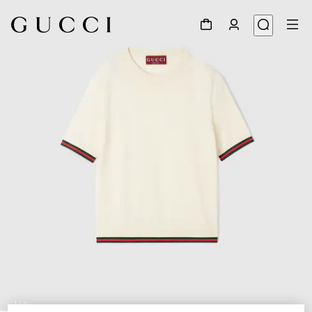
1
/
6