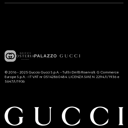
© 2016 - 2025 Guccio Gucci S.p.A. - Tutti i Diritti Riservati. G Commerce
Europe S.p.A. - IT VAT nr 05142860484. LICENZA SIAE N. 2294/I/1936 e
5647/I/1936