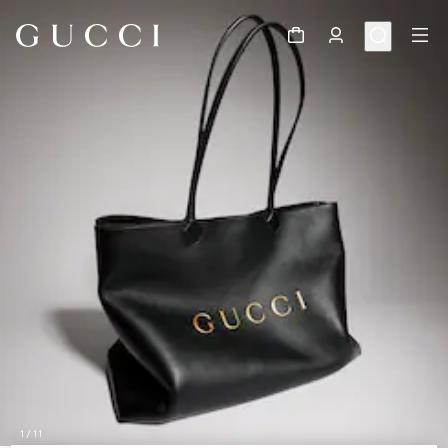
1
/
11