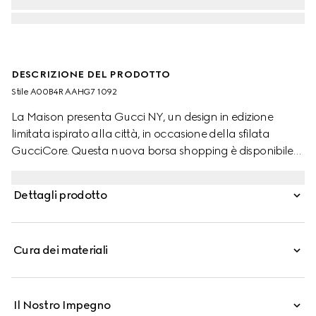
DESCRIZIONE DEL PRODOTTO
Stile ‎A00B4R AAHG7 1092
La Maison presenta Gucci NY, un design in edizione
limitata ispirato alla città, in occasione della sfilata
GucciCore. Questa nuova borsa shopping è disponibile
online per un periodo limitato. Progettata per la
versatilità, presenta una costruzione a soffietto con
Dettagli prodotto
bottoni a pressione e rivela due tasche laterali all'interno.
Cura dei materiali
Il Nostro Impegno