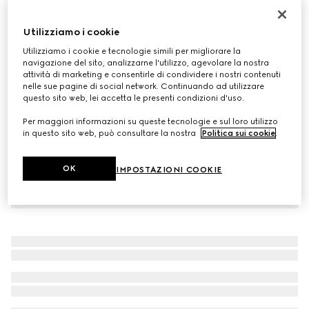
In esclusiva online
Borsa shopping Gucci NY misura grande
Utilizziamo i cookie
€ 2.450
Utilizziamo i cookie e tecnologie simili per migliorare la
Variante
pelle nera
navigazione del sito, analizzarne l'utilizzo, agevolare la nostra
attività di marketing e consentirle di condividere i nostri contenuti
nelle sue pagine di social network. Continuando ad utilizzare
questo sito web, lei accetta le presenti condizioni d'uso.
Per maggiori informazioni su queste tecnologie e sul loro utilizzo
in questo sito web, può consultare la nostra
Politica sui cookie
.
OK
IMPOSTAZIONI COOKIE