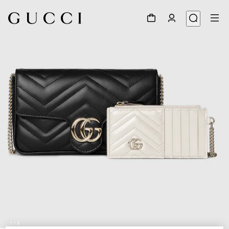
1
/
8