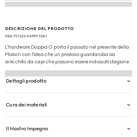
DESCRIZIONE DEL PRODOTTO
Stile ‎751526 AAFPP 1061
L'hardware Doppia G porta il passato nel presente della
Maison con l'idea che un prezioso guardaroba sia
arricchito da capi che possono essere indossati stagione
dopo stagione. Questa borsa con catena è realizzata
nell'inconfondibile pelle nera matelassé chevron, mentre
Dettagli prodotto
l'interno presenta due fessure per carte.
Cura dei materiali
Il Nostro Impegno