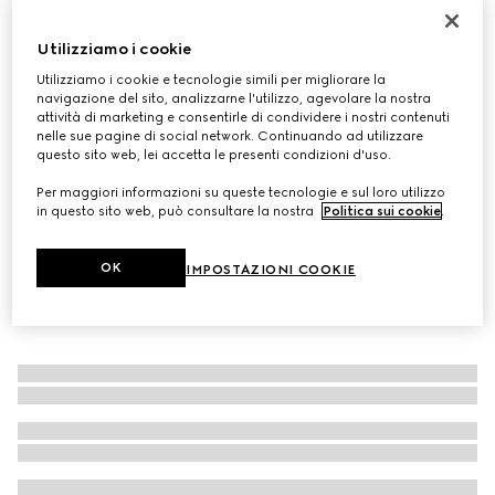
Borsa a spalla GG Marmont misura piccola
Utilizziamo i cookie
€ 1.850
Variante
pelle nera
Utilizziamo i cookie e tecnologie simili per migliorare la
navigazione del sito, analizzarne l'utilizzo, agevolare la nostra
attività di marketing e consentirle di condividere i nostri contenuti
nelle sue pagine di social network. Continuando ad utilizzare
questo sito web, lei accetta le presenti condizioni d'uso.
Per maggiori informazioni su queste tecnologie e sul loro utilizzo
in questo sito web, può consultare la nostra
Politica sui cookie
.
OK
IMPOSTAZIONI COOKIE