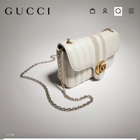
1
/
10