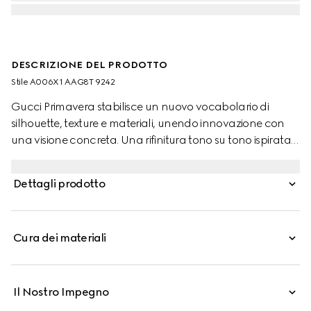
DESCRIZIONE DEL PRODOTTO
Stile ‎A006X1 AAG8T 9242
Gucci Primavera stabilisce un nuovo vocabolario di
silhouette, texture e materiali, unendo innovazione con
una visione concreta. Una rifinitura tono su tono ispirata
al Web esprime in modo discreto i codici distintivi della
Maison, impreziosendo questa GG Marmont, mentre la
Dettagli prodotto
pelle matelassé verticale e l'hardware con finitura doppia
offrono un'interpretazione audace dello stile distintivo.
Cura dei materiali
Il Nostro Impegno