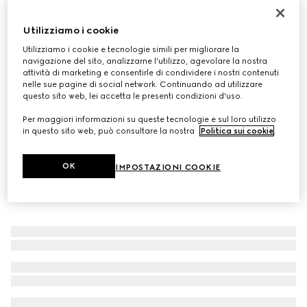
Borsa a spalla piccola Jetset GG Marmont
Utilizziamo i cookie
€ 1.500
Variante
pelle bianca
Utilizziamo i cookie e tecnologie simili per migliorare la
navigazione del sito, analizzarne l'utilizzo, agevolare la nostra
attività di marketing e consentirle di condividere i nostri contenuti
nelle sue pagine di social network. Continuando ad utilizzare
questo sito web, lei accetta le presenti condizioni d'uso.
Per maggiori informazioni su queste tecnologie e sul loro utilizzo
in questo sito web, può consultare la nostra
Politica sui cookie
.
OK
IMPOSTAZIONI COOKIE