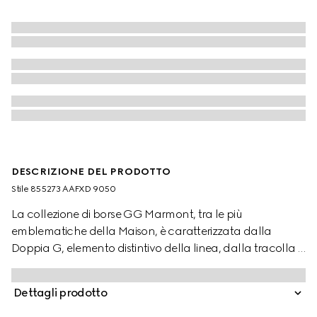
DESCRIZIONE DEL PRODOTTO
Stile ‎855273 AAFXD 9050
La collezione di borse GG Marmont, tra le più
emblematiche della Maison, è caratterizzata dalla
Doppia G, elemento distintivo della linea, dalla tracolla a
catena sfaccettata e da silhouette contemporanee. La
nuova borsa in stile camera bag mette in risalto la
Dettagli prodotto
raffinata maestria artigianale con una costruzione in
pelle dalla mano incredibilmente morbida ed elaborati