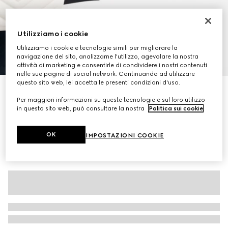
Utilizziamo i cookie
Utilizziamo i cookie e tecnologie simili per migliorare la
navigazione del sito, analizzarne l'utilizzo, agevolare la nostra
1
/
8
attività di marketing e consentirle di condividere i nostri contenuti
nelle sue pagine di social network. Continuando ad utilizzare
questo sito web, lei accetta le presenti condizioni d'uso.
Camera bag GG Marmont misura piccola
Per maggiori informazioni su queste tecnologie e sul loro utilizzo
€ 1.650
in questo sito web, può consultare la nostra
Politica sui cookie
.
Variante
pelle bianca
OK
IMPOSTAZIONI COOKIE