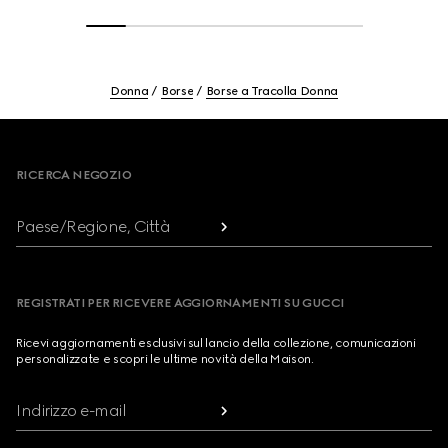
Donna
Borse
Borse a Tracolla Donna
Footer
RICERCA NEGOZIO
Paese/Regione, Città
REGISTRATI PER RICEVERE AGGIORNAMENTI SU GUCCI
Ricevi aggiornamenti esclusivi sul lancio della collezione, comunicazioni
personalizzate e scopri le ultime novità della Maison.
Indirizzo e-mail