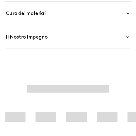
dettagli hardware in metallo con finitura color oro
Cura dei materiali
chiaro.
Il Nostro Impegno