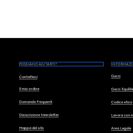
Footer
POSSIAMO AIUTARTI?
INFORMAZI
Gucci
Contattaci
Il mio ordine
Gucci Equili
Domande Frequenti
Codice etico
Disiscrizione Newsletter
Lavora con n
Mappa del sito
Area Legale