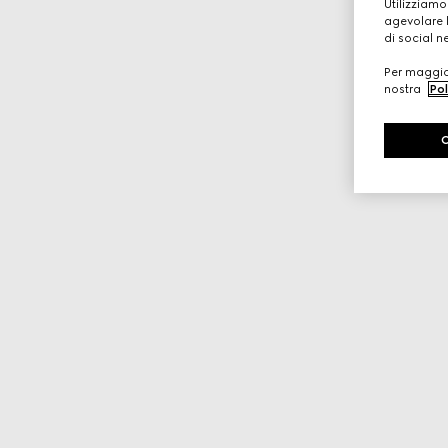
Utilizziamo
agevolare l
di social n
Per maggior
nostra
Pol