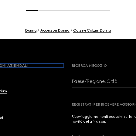
Donna
Accessori Donna
Calze e Calzini Donna
ONI AZIENDALI
RICERCA NEGOZIO
Paese/Regione, Città
brium
REGISTRATI PER RICEVERE AGGIO
Ricevi aggiornamenti esclusivi sul lan
oi
novità della Maison.