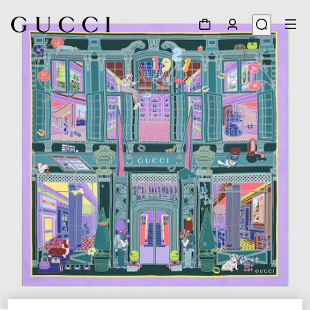
1
/
4