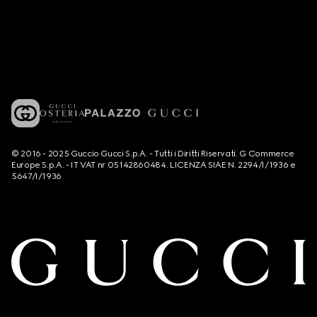
© 2016 - 2025 Guccio Gucci S.p.A. - Tutti i Diritti Riservati. G Commerce
Europe S.p.A. - IT VAT nr 05142860484. LICENZA SIAE N. 2294/I/1936 e
5647/I/1936