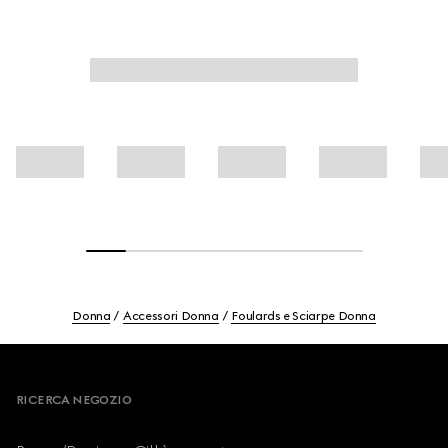
Donna
Accessori Donna
Foulards e Sciarpe Donna
Footer
RICERCA NEGOZIO