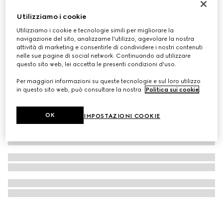
Carré in twill di seta stampato
Utilizziamo i cookie
€ 345
Utilizziamo i cookie e tecnologie simili per migliorare la
navigazione del sito, analizzarne l'utilizzo, agevolare la nostra
attività di marketing e consentirle di condividere i nostri contenuti
nelle sue pagine di social network. Continuando ad utilizzare
questo sito web, lei accetta le presenti condizioni d'uso.
Per maggiori informazioni su queste tecnologie e sul loro utilizzo
in questo sito web, può consultare la nostra
Politica sui cookie
.
OK
IMPOSTAZIONI COOKIE