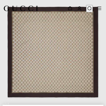
1
/
4