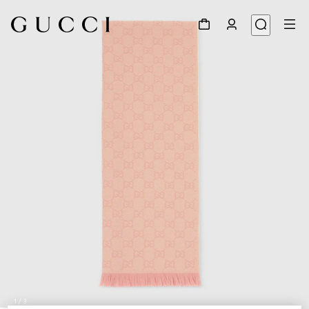
1
/
3