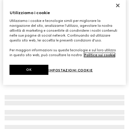
Sciarpa in lana GG
Utilizziamo i cookie
€ 390
Variante
rosa chiaro e rosa
Utilizziamo i cookie e tecnologie simili per migliorare la
navigazione del sito, analizzarne l'utilizzo, agevolare la nostra
attività di marketing e consentirle di condividere i nostri contenuti
nelle sue pagine di social network. Continuando ad utilizzare
questo sito web, lei accetta le presenti condizioni d'uso.
Per maggiori informazioni su queste tecnologie e sul loro utilizzo
in questo sito web, può consultare la nostra
Politica sui cookie
.
OK
IMPOSTAZIONI COOKIE