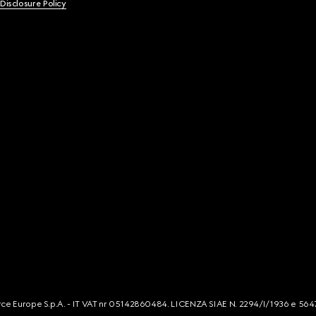
 Disclosure Policy
mmerce Europe S.p.A. - IT VAT nr 05142860484. LICENZA SIAE N. 2294/I/1936 e 564