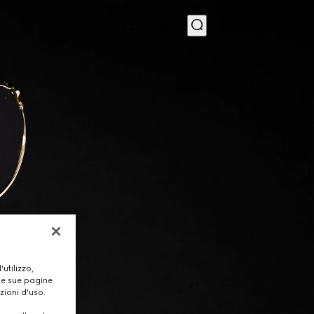
MENU
utilizzo,
lle sue pagine
zioni d'uso.