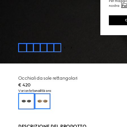
Per maggior
nostra
Pol
Occhiali da sole rettangolari
€ 420
Variante
tonalità oro
DESCRIZIONE DEL PRODOTTO