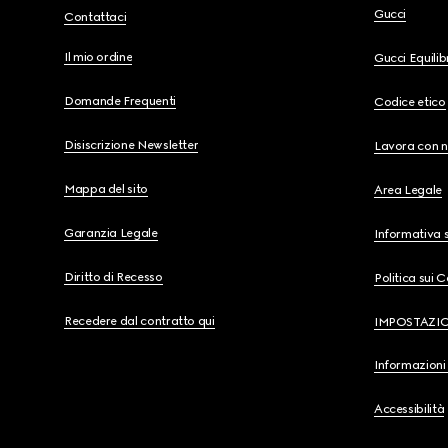
Gucci
Contattaci
Il mio ordine
Gucci Equili
Domande Frequenti
Codice etico
Disiscrizione Newsletter
Lavora con n
Mappa del sito
Area Legale
Garanzia Legale
Informativa s
Diritto di Recesso
Politica sui 
Recedere dal contratto qui
IMPOSTAZI
Informazioni 
Accessibilità