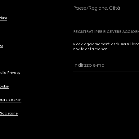
Paese/Regione, Città
brium
REGISTRATI PER RICEVERE AGGIO
Ricevi aggiornamenti esclusivi sul lan
oi
novità della Maison.
Indirizzo e-mail
ulla Privacy
Cookie
ONI COOKIE
Societarie