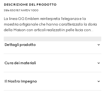
DESCRIZIONE DEL PRODOTTO
Stile ‎850187 AAFDV 1000
La linea GG Emblem reinterpreta l'eleganza e la
maestria artigianale che hanno caratterizzato la storia
della Maison con articoli realizzati in pelle liscia con
motivo GG in rilievo. Parte dell'ultima linea di piccoli
accessori, questo portacarte è realizzato in pelle con GG
Dettagli prodotto
in rilievo.
Cura dei materiali
Il Nostro Impegno