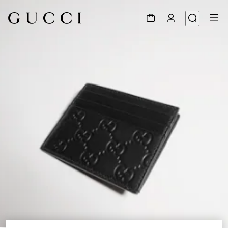
1
/
4