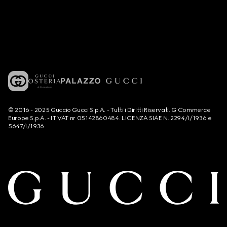
© 2016 - 2025 Guccio Gucci S.p.A. - Tutti i Diritti Riservati. G Commerce
Europe S.p.A. - IT VAT nr 05142860484. LICENZA SIAE N. 2294/I/1936 e
5647/I/1936