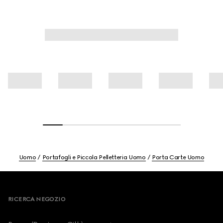
Uomo
Portafogli e Piccola Pelletteria Uomo
Porta Carte Uomo
Footer
RICERCA NEGOZIO