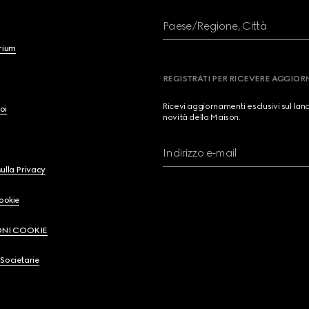
Paese/Regione, Città
brium
REGISTRATI PER RICEVERE AGGIO
Ricevi aggiornamenti esclusivi sul lan
oi
novità della Maison.
Indirizzo e-mail
ulla Privacy
Cookie
ONI COOKIE
Societarie