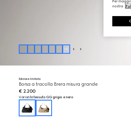
Per maggior
nostra
Pol
+
5
Edizione limitata
Borsa a tracolla Brera misura grande
€ 2.200
Variante
tessuto GG grigio e nero