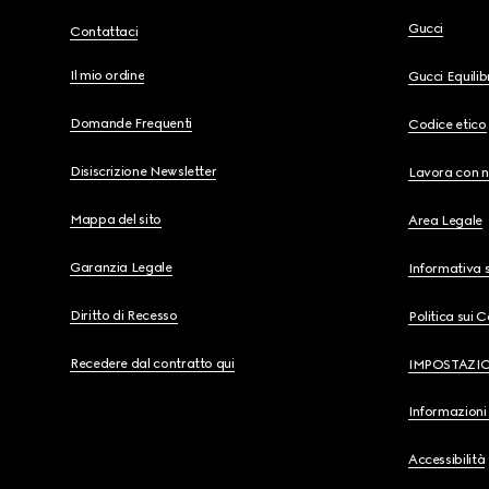
Gucci
Contattaci
Il mio ordine
Gucci Equili
Domande Frequenti
Codice etico
Disiscrizione Newsletter
Lavora con n
Mappa del sito
Area Legale
Garanzia Legale
Informativa s
Diritto di Recesso
Politica sui 
Recedere dal contratto qui
IMPOSTAZI
Informazioni 
Accessibilità