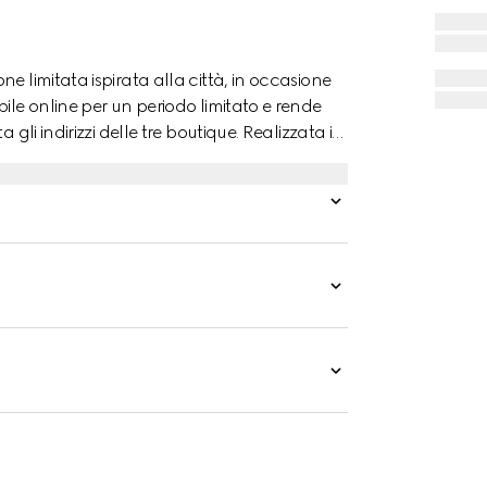
e limitata ispirata alla città, in occasione
ile online per un periodo limitato e rende
gli indirizzi delle tre boutique. Realizzata in
ssima versatilità e può essere indossata a