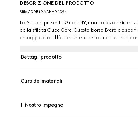
DESCRIZIONE DEL PRODOTTO
Stile ‎A00B49 AAHHD 1094
La Maison presenta Gucci NY, una collezione in edizion
della sfilata GucciCore. Questa borsa Brera è disponib
omaggio alla città con un'etichetta in pelle che riporta 
tessuto GG, la borsa Brera è pensata per offrire la ma
tracolla con la cinghia rimovibile o portata a spalla.
Dettagli prodotto
Cura dei materiali
Il Nostro Impegno