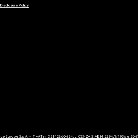
 Disclosure Policy
mmerce Europe S.p.A. - IT VAT nr 05142860484. LICENZA SIAE N. 2294/I/1936 e 564