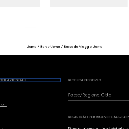
Uomo
Borse Uomo
Borse da Viaggio Uomo
ONI AZIENDALI
RICERCA NEGOZIO
Paese/Regione, Città
brium
REGISTRATI PER RICEVERE AGGIO
Ricevi aggiornamenti esclusivi sul lan