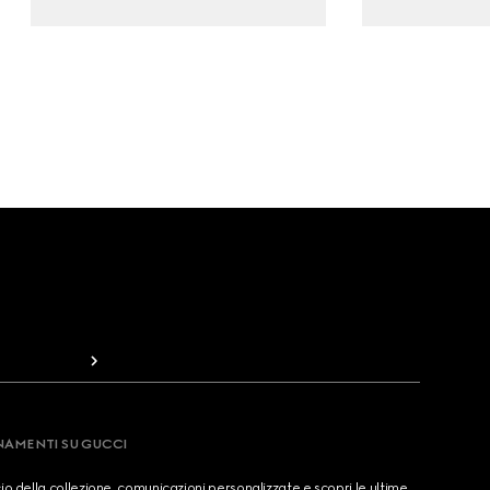
RNAMENTI SU GUCCI
cio della collezione, comunicazioni personalizzate e scopri le ultime