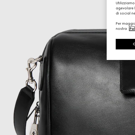
Utilizziamo
agevolare l
di social n
Per maggior
nostra
Pol