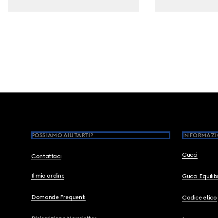
Footer
POSSIAMO AIUTARTI?
INFORMAZI
Gucci
Contattaci
Il mio ordine
Gucci Equili
Domande Frequenti
Codice etico