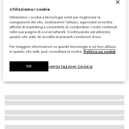
Cravatta in seta jacquard GG
Utilizziamo i cookie
€ 220
Utilizziamo i cookie e tecnologie simili per migliorare la
Variante
blu
navigazione del sito, analizzarne l'utilizzo, agevolare la nostra
attività di marketing e consentirle di condividere i nostri contenuti
nelle sue pagine di social network. Continuando ad utilizzare
questo sito web, lei accetta le presenti condizioni d'uso.
Per maggiori informazioni su queste tecnologie e sul loro utilizzo
in questo sito web, può consultare la nostra
Politica sui cookie
.
OK
IMPOSTAZIONI COOKIE