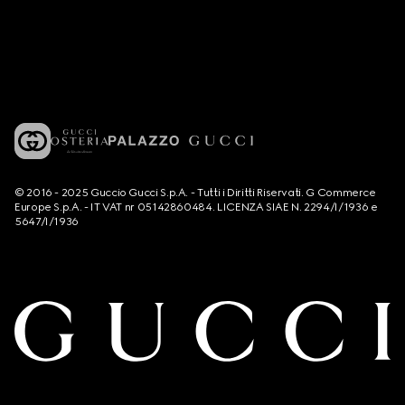
© 2016 - 2025 Guccio Gucci S.p.A. - Tutti i Diritti Riservati. G Commerce
Europe S.p.A. - IT VAT nr 05142860484. LICENZA SIAE N. 2294/I/1936 e
5647/I/1936