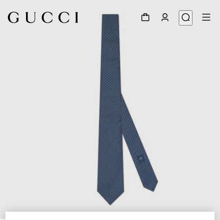
1
/
5