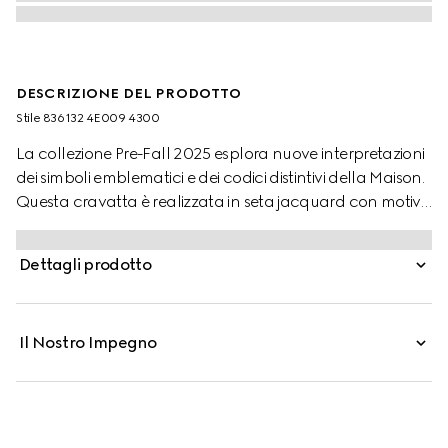
DESCRIZIONE DEL PRODOTTO
Stile ‎836132 4E009 4300
La collezione Pre-Fall 2025 esplora nuove interpretazioni
dei simboli emblematici e dei codici distintivi della Maison.
Questa cravatta è realizzata in seta jacquard con motivo
GG, che richiama l'inconfondibile monogramma della
Maison.
Dettagli prodotto
Il Nostro Impegno