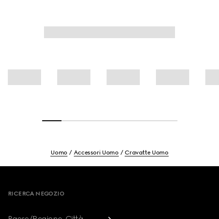
Uomo
Accessori Uomo
Cravatte Uomo
Footer
RICERCA NEGOZIO
Paese/Regione, Città