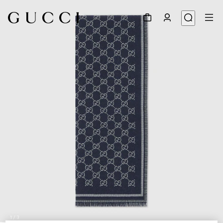
1
/
3