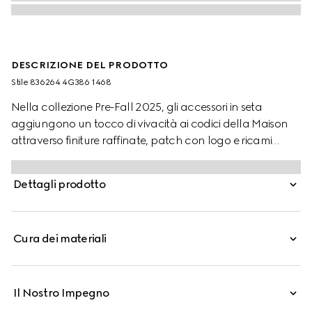
DESCRIZIONE DEL PRODOTTO
Stile ‎836264 4G386 1468
Nella collezione Pre-Fall 2025, gli accessori in seta
aggiungono un tocco di vivacità ai codici della Maison
attraverso finiture raffinate, patch con logo e ricami
delicati. Questa sciarpa, in lana GG jacquard, rende
omaggio all'inconfondibile motivo con monogramma
Dettagli prodotto
della Maison.
Cura dei materiali
Il Nostro Impegno