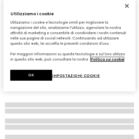
Sciarpa in lana GG jacquard
Utilizziamo i cookie
€ 390
Variante
blu scuro e grigio
Utilizziamo i cookie e tecnologie simili per migliorare la
navigazione del sito, analizzarne l'utilizzo, agevolare la nostra
attività di marketing e consentirle di condividere i nostri contenuti
nelle sue pagine di social network. Continuando ad utilizzare
questo sito web, lei accetta le presenti condizioni d'uso.
Per maggiori informazioni su queste tecnologie e sul loro utilizzo
in questo sito web, può consultare la nostra
Politica sui cookie
.
OK
IMPOSTAZIONI COOKIE