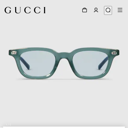
1
/
5