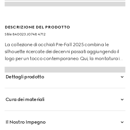
DESCRIZIONE DEL PRODOTTO
Stile ‎840023 J0748 4712
La collezione di occhiali Pre-Fall 2025 combina le
silhouette ricercate dei decenni passati aggiungendo il
logo per un tocco contemporaneo. Qui, la montatura in
acetato blu opale è completata dal motivo Incrocio GG
e dal logo Gucci inciso.
Dettagli prodotto
Cura dei materiali
Il Nostro Impegno