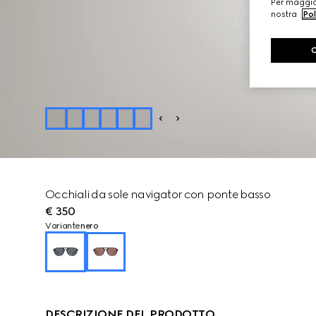
Per maggior
nostra
Pol
Occhiali da sole navigator con ponte basso
€ 350
Variante
nero
DESCRIZIONE DEL PRODOTTO