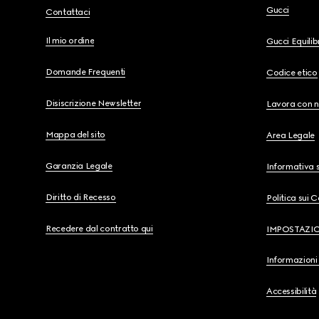
Gucci
Contattaci
Il mio ordine
Gucci Equili
Domande Frequenti
Codice etico
Disiscrizione Newsletter
Lavora con n
Mappa del sito
Area Legale
Garanzia Legale
Informativa s
Diritto di Recesso
Politica sui 
Recedere dal contratto qui
IMPOSTAZI
Informazioni 
Accessibilità