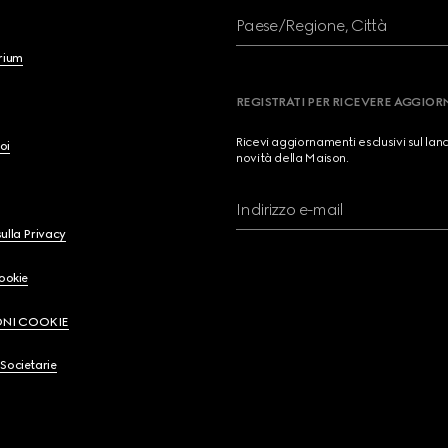
Paese/Regione, Città
brium
REGISTRATI PER RICEVERE AGGIO
Ricevi aggiornamenti esclusivi sul lan
oi
novità della Maison.
Indirizzo e-mail
ulla Privacy
Cookie
ONI COOKIE
Societarie