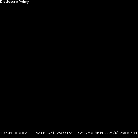
 Disclosure Policy
mmerce Europe S.p.A. - IT VAT nr 05142860484. LICENZA SIAE N. 2294/I/1936 e 564