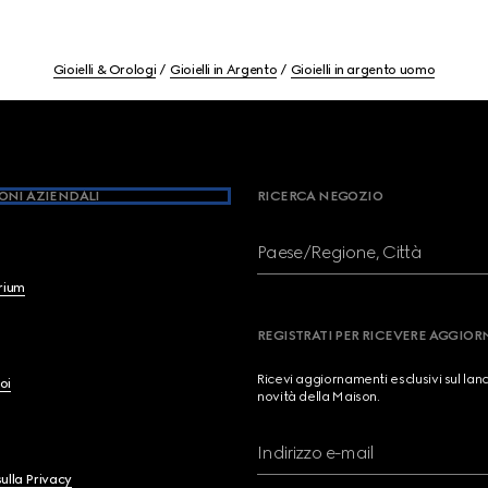
Gioielli & Orologi
Gioielli in Argento
Gioielli in argento uomo
ONI AZIENDALI
RICERCA NEGOZIO
Paese/Regione, Città
brium
REGISTRATI PER RICEVERE AGGIO
Ricevi aggiornamenti esclusivi sul lan
oi
novità della Maison.
Indirizzo e-mail
ulla Privacy