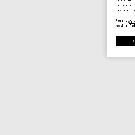
Utilizziamo
agevolare l
di social n
Per maggior
nostra
Pol