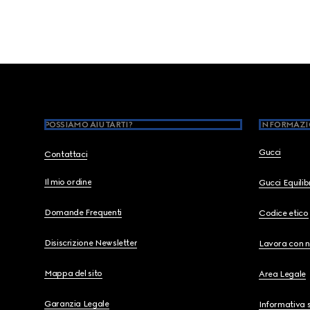
Footer
POSSIAMO AIUTARTI?
INFORMAZI
Gucci
Contattaci
Il mio ordine
Gucci Equili
Domande Frequenti
Codice etico
Disiscrizione Newsletter
Lavora con n
Mappa del sito
Area Legale
Garanzia Legale
Informativa s