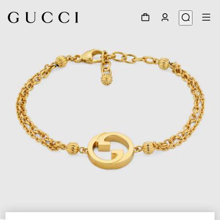
1
/
3