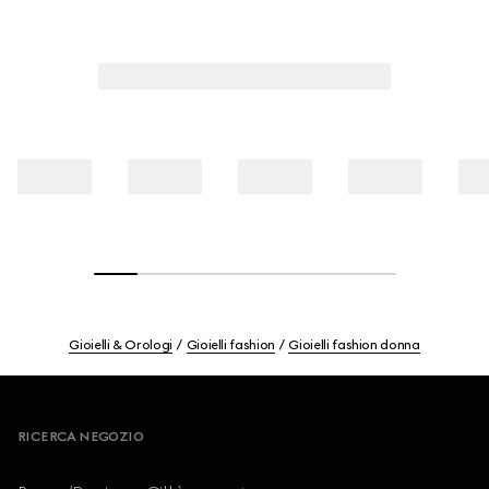
Gioielli & Orologi
Gioielli fashion
Gioielli fashion donna
Footer
RICERCA NEGOZIO