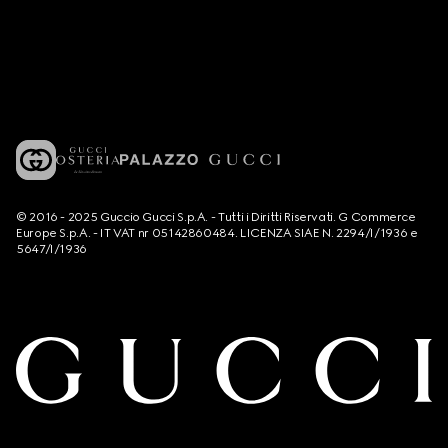
© 2016 - 2025 Guccio Gucci S.p.A. - Tutti i Diritti Riservati. G Commerce
Europe S.p.A. - IT VAT nr 05142860484. LICENZA SIAE N. 2294/I/1936 e
5647/I/1936