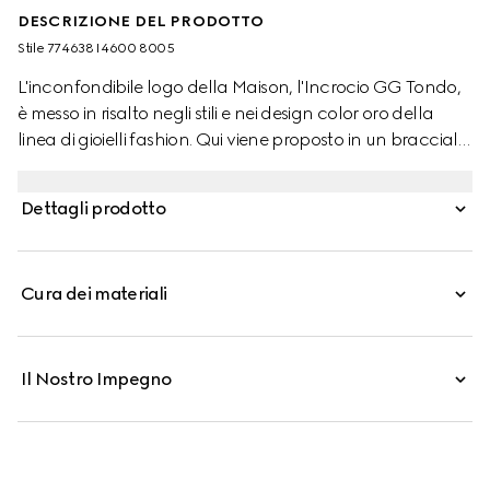
DESCRIZIONE DEL PRODOTTO
Stile ‎774638 I4600 8005
L'inconfondibile logo della Maison, l'Incrocio GG Tondo,
è messo in risalto negli stili e nei design color oro della
linea di gioielli fashion. Qui viene proposto in un bracciale
a catena con chiusura a scatto.
Dettagli prodotto
Cura dei materiali
Il Nostro Impegno