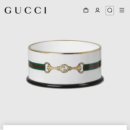
1
/
4