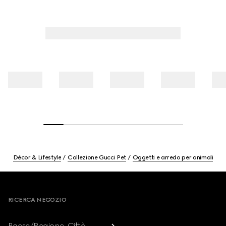
Décor & Lifestyle
Collezione Gucci Pet
Oggetti e arredo per animali
Footer
RICERCA NEGOZIO
Paese/Regione, Città