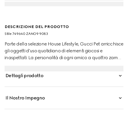
DESCRIZIONE DEL PRODOTTO
Stile ‎749640 ZANO9 9083
Parte della selezione House Lifestyle, Gucci Pet arricchisce
gli oggetti d'uso quotidiano di elementi giocosi e
inaspettati. La personalità di ogni amico a quattro zampe
risalta grazie a collari, set da letto e altro ancora,
arricchiti con il logo Gucci e materiali esclusivi. Questa
Dettagli prodotto
ciotola per animali piccola è realizzata in porcellana
bianca con una stampa Morsetto con Incrocio GG
tondo e nastro Web.
Il Nostro Impegno