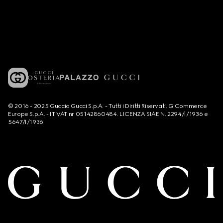
© 2016 - 2025 Guccio Gucci S.p.A. - Tutti i Diritti Riservati. G Commerce
Europe S.p.A. - IT VAT nr 05142860484. LICENZA SIAE N. 2294/I/1936 e
5647/I/1936