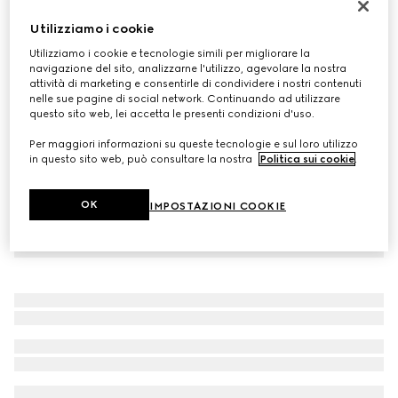
Ciotola per animali piccola con stampa Morsetto
Utilizziamo i cookie
€ 370
Utilizziamo i cookie e tecnologie simili per migliorare la
Variante
porcellana bianca
navigazione del sito, analizzarne l'utilizzo, agevolare la nostra
attività di marketing e consentirle di condividere i nostri contenuti
nelle sue pagine di social network. Continuando ad utilizzare
questo sito web, lei accetta le presenti condizioni d'uso.
Per maggiori informazioni su queste tecnologie e sul loro utilizzo
in questo sito web, può consultare la nostra
Politica sui cookie
.
OK
IMPOSTAZIONI COOKIE