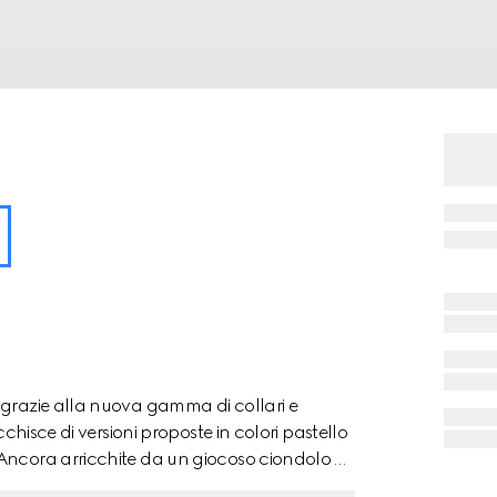
 grazie alla nuova gamma di collari e
cchisce di versioni proposte in colori pastello
 Ancora arricchite da un giocoso ciondolo a
/M è realizzato in tessuto rivestito con