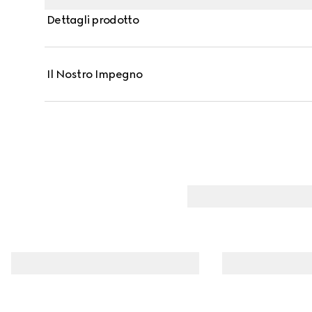
monogramma GG e completato dal dettaglio Incro
Dettagli prodotto
Il Nostro Impegno