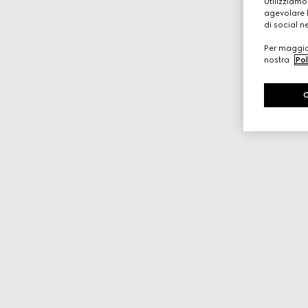
Utilizziamo
agevolare l
di social n
Per maggior
nostra
Pol