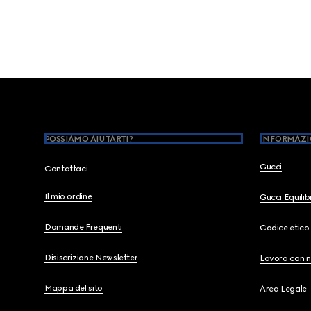
Footer
POSSIAMO AIUTARTI?
INFORMAZI
Gucci
Contattaci
Il mio ordine
Gucci Equili
Domande Frequenti
Codice etico
Disiscrizione Newsletter
Lavora con n
Mappa del sito
Area Legale