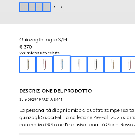
Guinzaglio taglia S/M
€ 370
Variante
tessuto celeste
DESCRIZIONE DEL PRODOTTO
Stile ‎692949 FAENA 8441
La personalità di ogni amico a quattro zampe risalta
guinzagli Gucci Pet. La collezione Pre-Fall 2025 si arri
con motivo GG o nell'esclusiva tonalità Gucci Rosso
forma di zampa. Questo guinzaglio per animali taglia S