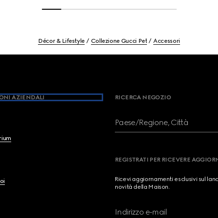
Décor & Lifestyle
Collezione Gucci Pet
Accessori
ONI AZIENDALI
RICERCA NEGOZIO
Paese/Regione, Città
brium
REGISTRATI PER RICEVERE AGGIO
Ricevi aggiornamenti esclusivi sul lan
oi
novità della Maison.
Indirizzo e-mail