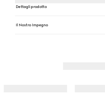
dettaglio logo Gucci a contrasto.
Dettagli prodotto
Il Nostro Impegno