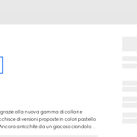
 grazie alla nuova gamma di collari e
cchisce di versioni proposte in colori pastello
 Ancora arricchite da un giocoso ciondolo a
 S/M è realizzato in pelle e completato dal