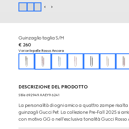
Guinzaglio taglia S/M
€ 260
Variante
pelle Rosso Ancora
DESCRIZIONE DEL PRODOTTO
Stile ‎692949 AAEY9 6241
La personalità di ogni amico a quattro zampe risalta
guinzagli Gucci Pet. La collezione Pre-Fall 2025 si arri
con motivo GG o nell'esclusiva tonalità Gucci Rosso
forma di zampa. Questo guinzaglio per animali taglia