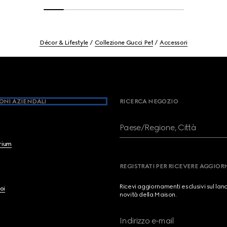
Décor & Lifestyle
Collezione Gucci Pet
Accessori
ONI AZIENDALI
RICERCA NEGOZIO
Paese/Regione, Città
brium
REGISTRATI PER RICEVERE AGGIO
Ricevi aggiornamenti esclusivi sul lan
oi
novità della Maison.
Indirizzo e-mail