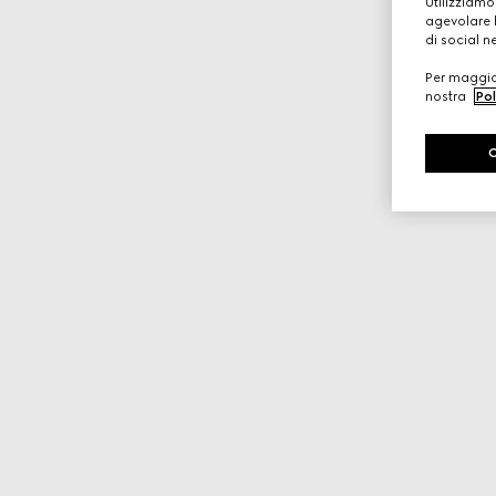
Utilizziamo
agevolare l
di social n
Per maggior
nostra
Pol