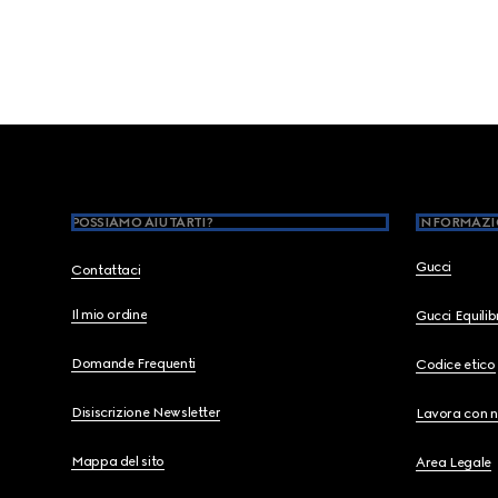
Footer
POSSIAMO AIUTARTI?
INFORMAZI
Gucci
Contattaci
Il mio ordine
Gucci Equili
Domande Frequenti
Codice etico
Disiscrizione Newsletter
Lavora con n
Mappa del sito
Area Legale