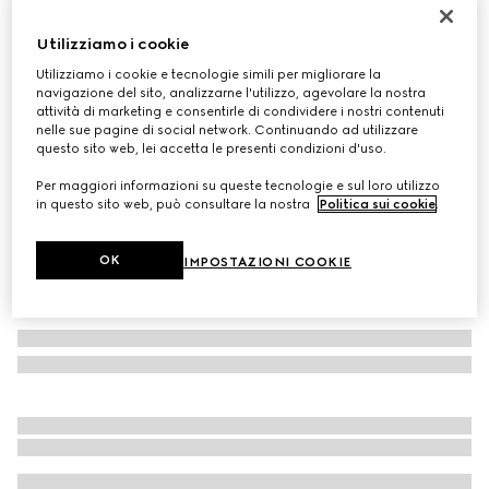
Personalizza con le iniziali
Collare per animali taglia S/M
Utilizziamo i cookie
€ 320
Utilizziamo i cookie e tecnologie simili per migliorare la
Variante
tessuto GG sabbia e marrone
navigazione del sito, analizzarne l'utilizzo, agevolare la nostra
attività di marketing e consentirle di condividere i nostri contenuti
nelle sue pagine di social network. Continuando ad utilizzare
questo sito web, lei accetta le presenti condizioni d'uso.
Per maggiori informazioni su queste tecnologie e sul loro utilizzo
in questo sito web, può consultare la nostra
Politica sui cookie
.
OK
IMPOSTAZIONI COOKIE