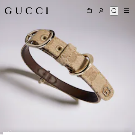
1
/
2