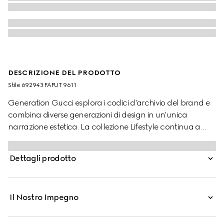
DESCRIZIONE DEL PRODOTTO
Stile ‎692943 FAFUT 9611
Generation Gucci esplora i codici d'archivio del brand e
combina diverse generazioni di design in un'unica
narrazione estetica. La collezione Lifestyle continua a
reinterpretare i motivi emblematici utilizzando materiali
ricercati, artigianalità intricata e colori ricchi, come il
Dettagli prodotto
caratteristico GG su questo stile.
Il Nostro Impegno