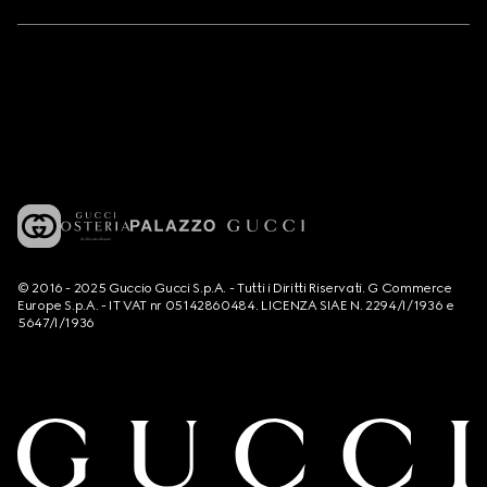
© 2016 - 2025 Guccio Gucci S.p.A. - Tutti i Diritti Riservati. G Commerce
Europe S.p.A. - IT VAT nr 05142860484. LICENZA SIAE N. 2294/I/1936 e
5647/I/1936