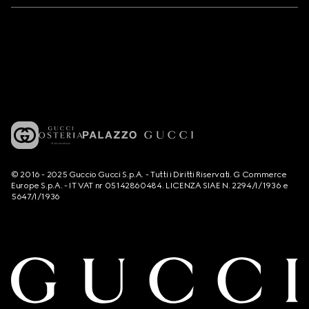
© 2016 - 2025 Guccio Gucci S.p.A. - Tutti i Diritti Riservati. G Commerce
Europe S.p.A. - IT VAT nr 05142860484. LICENZA SIAE N. 2294/I/1936 e
5647/I/1936