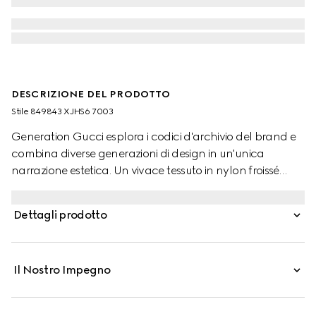
DESCRIZIONE DEL PRODOTTO
Stile ‎849843 XJHS6 7003
Generation Gucci esplora i codici d'archivio del brand e
combina diverse generazioni di design in un'unica
narrazione estetica. Un vivace tessuto in nylon froissé
definisce questa giacca oversize per bambini, portando
un tocco di colore a ogni look.
Dettagli prodotto
Il Nostro Impegno