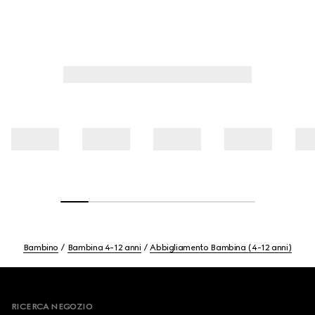
Bambino
Bambina 4-12 anni
Abbigliamento Bambina (4-12 anni)
Footer
RICERCA NEGOZIO