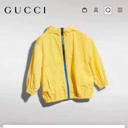
1
/
3