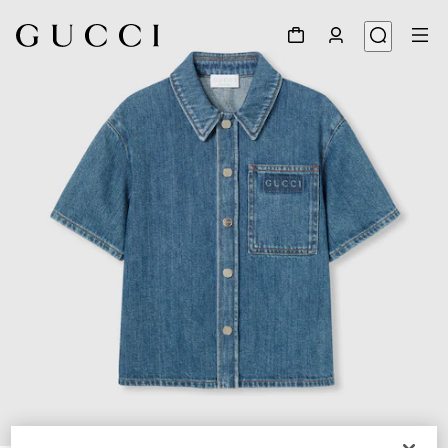
1
/
4