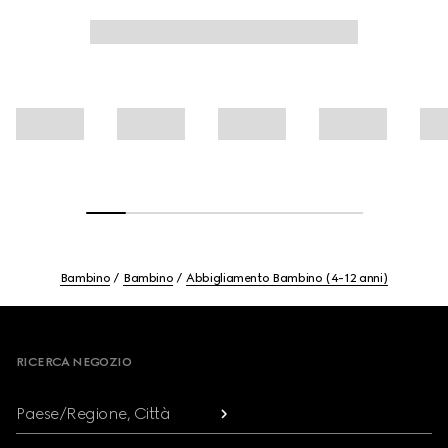
Bambino
Bambino
Abbigliamento Bambino (4-12 anni)
Footer
RICERCA NEGOZIO
Paese/Regione, Città