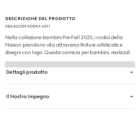
DESCRIZIONE DEL PRODOTTO
Stile ‎822339 XDDAX 4011
Nella collezione bambini Pre-Fall 2025, i codici della
Maison prendono vita attraverso finiture sofisticate e
disegni con logo. Questa camicia per bambini, realizzata
in denim délavé, è caratterizzata da un logo Gucci
laserato.
Dettagli prodotto
Il Nostro Impegno