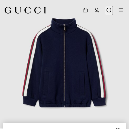
1
/
3