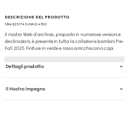
DESCRIZIONE DEL PRODOTTO
Stile ‎825174 XJHAQ 4780
Il nastro Web d'archivio, proposto in numerose versioni e
declinazioni, è presente in tutta la collezione bambini Pre-
Fall 2025. Finiture in verde e rosso arricchiscono capi
ready-to-wear, scarpe e accessori donando loro un
carattere sportivo, perfetto per qualsiasi avventura.
Dettagli prodotto
Questa giacca per bambini con zip, realizzata in cotone
felpato, è definita da un dettaglio Web in maglia.
Il Nostro Impegno