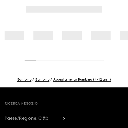
Bambino
Bambino
Abbigliamento Bambino (4-12 anni)
Footer
RICERCA NEGOZIO
Paese/Regione, Città