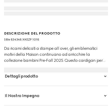
DESCRIZIONE DEL PRODOTTO
Stile ‎834348 XKEZP 1018
Da ricami delicati a stampe all over, gli emblematici
motivi della Maison continuano ad arricchire la
collezione bambini Pre-Fall 2025. Questo cardigan per
neonati è realizzato in jacquard di lana GG, che
richiama l'inconfondibile monogramma della Maison.
Dettagli prodotto
Il Nostro Impegno