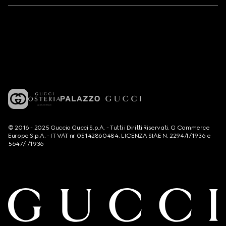
© 2016 - 2025 Guccio Gucci S.p.A. - Tutti i Diritti Riservati. G Commerce
Europe S.p.A. - IT VAT nr 05142860484. LICENZA SIAE N. 2294/I/1936 e
5647/I/1936