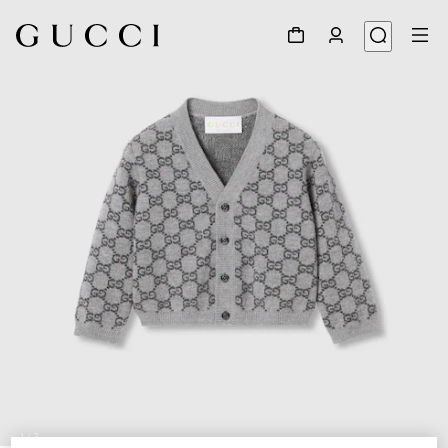
1
/
3