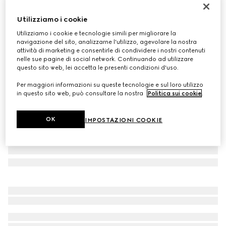
Cardigan neonato in jacquard di lana GG
Utilizziamo i cookie
€ 490
Utilizziamo i cookie e tecnologie simili per migliorare la
Variante
grigio e grigio scuro
navigazione del sito, analizzarne l'utilizzo, agevolare la nostra
attività di marketing e consentirle di condividere i nostri contenuti
nelle sue pagine di social network. Continuando ad utilizzare
questo sito web, lei accetta le presenti condizioni d'uso.
Per maggiori informazioni su queste tecnologie e sul loro utilizzo
in questo sito web, può consultare la nostra
Politica sui cookie
.
OK
IMPOSTAZIONI COOKIE