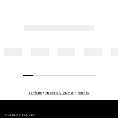
Bambino
Neonato 0-36 mesi
Neonati
Footer
RICERCA NEGOZIO