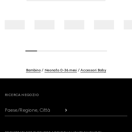
Bambino
Neonato 0-36 mesi
Accessori Baby
Footer
RICERCA NEGOZIO
Paese/Regione, Città