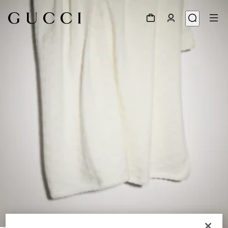
1
/
2