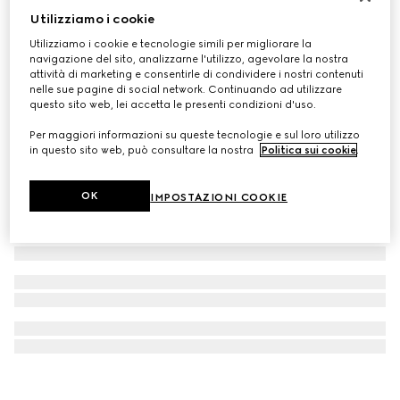
Utilizziamo i cookie
Coperta neonato in cotone con GG
€ 590
Utilizziamo i cookie e tecnologie simili per migliorare la
navigazione del sito, analizzarne l'utilizzo, agevolare la nostra
attività di marketing e consentirle di condividere i nostri contenuti
nelle sue pagine di social network. Continuando ad utilizzare
questo sito web, lei accetta le presenti condizioni d'uso.
Per maggiori informazioni su queste tecnologie e sul loro utilizzo
in questo sito web, può consultare la nostra
Politica sui cookie
.
OK
IMPOSTAZIONI COOKIE