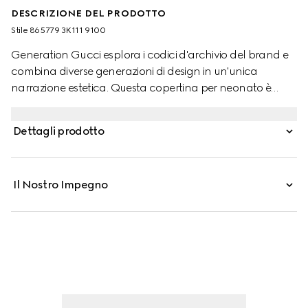
DESCRIZIONE DEL PRODOTTO
Stile ‎865779 3K111 9100
Generation Gucci esplora i codici d'archivio del brand e
combina diverse generazioni di design in un'unica
narrazione estetica. Questa copertina per neonato è
proposta in cotone GG, offrendo una nuova
interpretazione del classico motivo monogramma. Un
Dettagli prodotto
dettaglio smerlato completa il capo.
Il Nostro Impegno